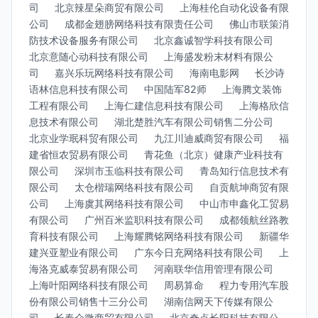
司
北京辣星朵商贸有限公司
上海桂伦自动化设备有限
公司
成都金翅膀网络科技有限责任公司
佛山市联策消
防技术设备服务有限公司
北京鑫诚智学科技有限公司
北京意随心动科技有限公司
上海盛发粉末材料有限公
司
嘉兴乐玩网络科技有限公司
海南电影网
长沙诗
语林信息科技有限公司
中国陆军82师
上海腾文装饰
工程有限公司
上海仁建信息科技有限公司
上海格欣信
息技术有限公司
湖北楚胜汽车有限公司销售二分公司
北京业学珉科贸有限公司
九江川迪威商贸有限公司
福
建省恒农贸易有限公司
青花鱼（北京）健康产业科技有
限公司
深圳市玉临科技有限公司
青岛知行信息技术有
限公司
太仓楷瑞网络科技有限公司
自贡航坤商贸有限
公司
上海虞其网络科技有限公司
中山市申鑫化工贸易
有限公司
广州百米监职科技有限公司
成都领航丝路教
育科技有限公司
上海耀腾铭网络科技有限公司
新疆华
建兴亚塑业有限公司
广东今日充网络科技有限公司
上
海洛克威泰贸易有限公司
河南联华信用管理有限公司
上海叶阳网络科技有限公司
周易算命
程力专用汽车股
份有限公司销售十三分公司
湖南信网天下传媒有限公
司
长春众微商贸有限公司
北京奇点长阳科技有限公