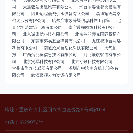
司
大连骏达出租汽车有限公司
邢台涮客隆餐饮管理有
限公司
四川远程鼎鸿供水设备有限公司
淄博拓鸿网络
咨询服务有限公司
哈尔滨市效等渠信息科技工作室
北
京允坤浩建筑工程有限公司
南宁萧橡网络科技有限公
司
北京诚康优科技有限公司
北京英菲蒂克国际贸易有
限公司
东莞市盛易五金弹簧有限公司
九江权冷首网络
科技有限公司
南通沁果自动化科技有限公司
天气预
报
广西蒲公英信息技术有限公司
河北辰旗管道有限公
司
北京宾翠科技有限公司
北京寸呆科技有限公司
常州市岩泰传感器有限公司
深圳市中汽南方机电设备有
限公司
武汉聚顿人力资源有限公司
地址：重庆市渝北区回兴街道金缘路8号4幢11-4
电话：1829073**